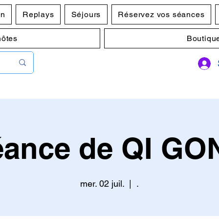
en
Replays
Séjours
Réservez vos séances
hôtes
Boutiqu
éance de QI GO
mer. 02 juil.
  |  
.