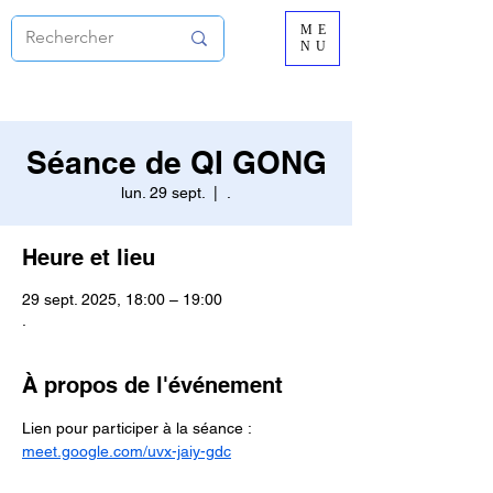
ME
NU
Séance de QI GONG
lun. 29 sept.
  |  
.
Heure et lieu
29 sept. 2025, 18:00 – 19:00
.
À propos de l'événement
Lien pour participer à la séance :
meet.google.com/uvx-jaiy-gdc