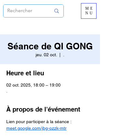
ME
NU
Séance de QI GONG
jeu. 02 oct.
  |  
.
Heure et lieu
02 oct. 2025, 18:00 – 19:00
.
À propos de l'événement
Lien pour participer à la séance :
meet.google.com/jbg-ozzk-mtr