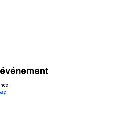
l'événement
ance :
bap
Mentions légales.
Conditions générales de vente, de