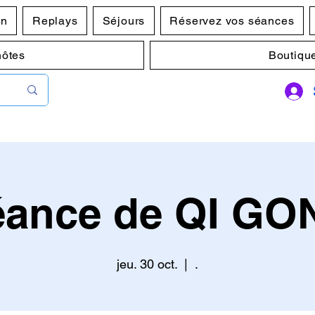
en
Replays
Séjours
Réservez vos séances
hôtes
Boutiqu
éance de QI GO
jeu. 30 oct.
  |  
.