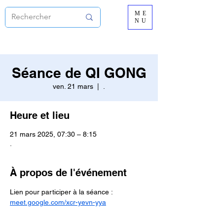
ME
NU
Séance de QI GONG
ven. 21 mars
  |  
.
Heure et lieu
21 mars 2025, 07:30 – 8:15
.
À propos de l'événement
Lien pour participer à la séance :
meet.google.com/xcr-yevn-yya