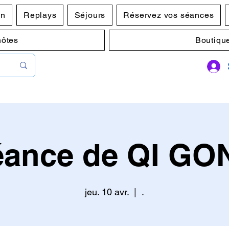
en
Replays
Séjours
Réservez vos séances
hôtes
Boutiqu
éance de QI GO
jeu. 10 avr.
  |  
.