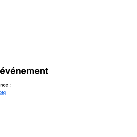
l'événement
ance :
otq