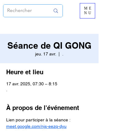
ME
NU
Séance de QI GONG
jeu. 17 avr.
  |  
.
Heure et lieu
17 avr. 2025, 07:30 – 8:15
.
À propos de l'événement
Lien pour participer à la séance :
meet.google.com/njs-eezq-dyu