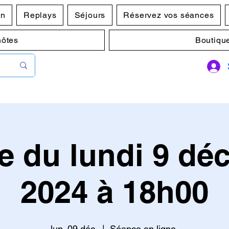
en
Replays
Séjours
Réservez vos séances
hôtes
Boutiqu
e du lundi 9 dé
2024 à 18h00
lun. 09 déc.
  |  
Séance en ligne.