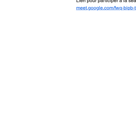
Lien pour participer à la sé
meet.google.com/fwq-bipb-