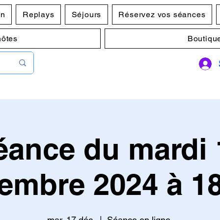
en
Replays
Séjours
Réservez vos séances
hôtes
Boutiqu
éance du mardi 
embre 2024 à 1
mar. 17 déc.
  |  
Séance en ligne.