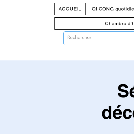
ACCUEIL
QI GONG quotidi
Chambre d'
S
déc