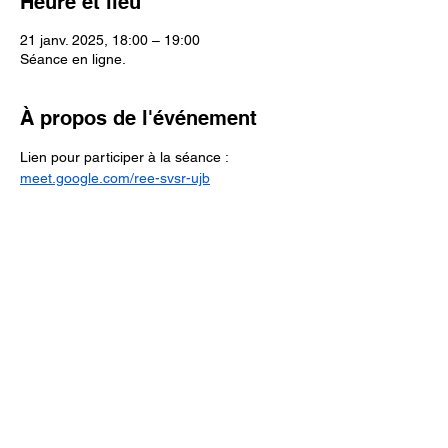
Heure et lieu
21 janv. 2025, 18:00 – 19:00
Séance en ligne.
À propos de l'événement
Lien pour participer à la séance :
meet.google.com/ree-svsr-ujb
Mentions légales.
Conditions générales de vente, de
services et d'utilisation.
Charte sur le respect de la vie privée,
politique de confidentialité.
Ces séances ne sont pas des actes médicaux,
vous ne devez pas arrêter, suspendre ou modifier