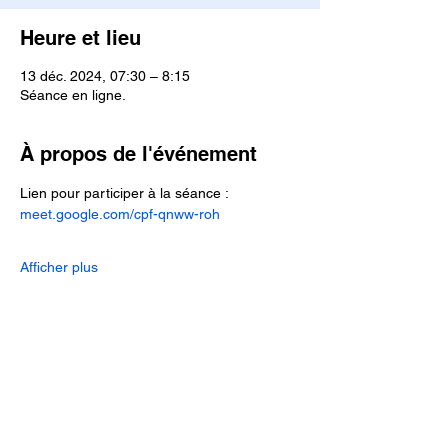
Heure et lieu
13 déc. 2024, 07:30 – 8:15
Séance en ligne.
À propos de l'événement
Lien pour participer à la séance :
meet.google.com/cpf-qnww-roh
Afficher plus
Mentions légales.
Conditions générales de vente, de
services et d'utilisation.
Charte sur le respect de la vie privée,