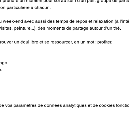
r prendre un moment pour soi au sein d'un petit groupe de parti
ion particulière à chacun.
eek-end avec aussi des temps de repos et relaxation (à l'intérie
visites, peinture...), des moments de partage autour d'un thé.
trouver un équilibre et se ressourcer, en un mot : profiter.
age.
n.
e vos paramètres de données analytiques et de cookies foncti