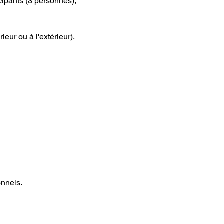
cipants (3 personnes), 
ur ou à l'extérieur), 
onnels.