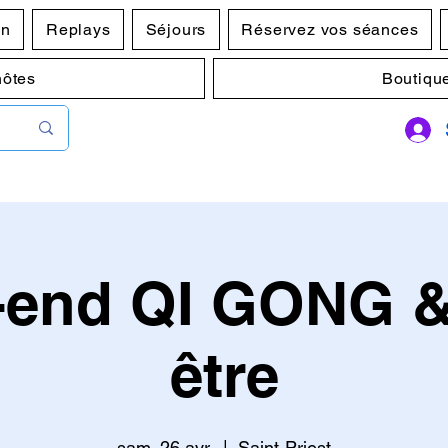
en
Replays
Séjours
Réservez vos séances
hôtes
Boutiqu
end QI GONG &
être
sam. 26 avr.
  |  
Saint-Priest