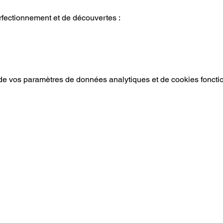
rfectionnement et de découvertes :
e vos paramètres de données analytiques et de cookies foncti
Mentions légales.
Conditions générales de vente, de
services et d'utilisation.
Charte sur le respect de la vie privée,
politique de confidentialité.