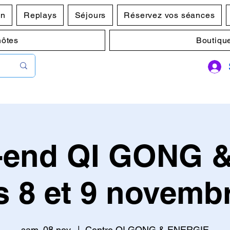
en
Replays
Séjours
Réservez vos séances
hôtes
Boutiqu
end QI GONG &
es 8 et 9 novemb
sam. 08 nov.
  |  
Centre QI GONG & ENERGIE