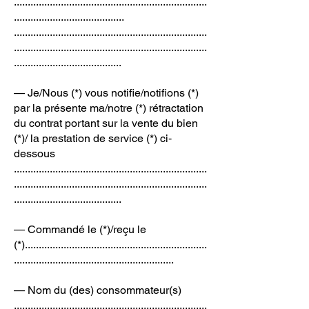
......................................................................
........................................
......................................................................
......................................................................
.......................................
— Je/Nous (*) vous notifie/notifions (*)
par la présente ma/notre (*) rétractation
du contrat portant sur la vente du bien
(*)/ la prestation de service (*) ci‐
dessous
......................................................................
......................................................................
.......................................
— Commandé le (*)/reçu le
(*)..................................................................
..........................................................
— Nom du (des) consommateur(s)
......................................................................