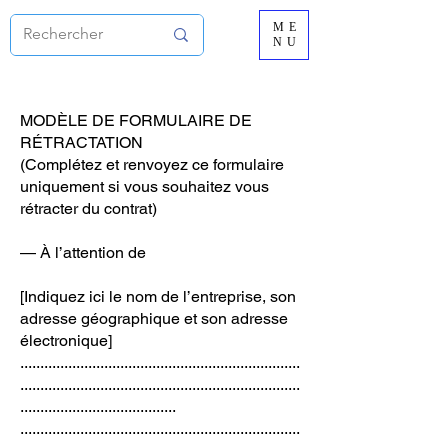
ME
NU
MODÈLE DE FORMULAIRE DE
RÉTRACTATION
(Complétez et renvoyez ce formulaire
uniquement si vous souhaitez vous
rétracter du contrat)
— À l’attention de
[Indiquez ici le nom de l’entreprise, son
adresse géographique et son adresse
électronique]
......................................................................
......................................................................
.......................................
......................................................................