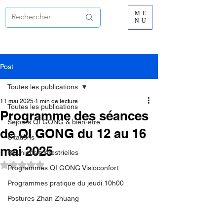
ME
NU
Post
Toutes les publications
11 mai 2025
1 min de lecture
Toutes les publications
Programme des séances
Séjours QI GONG & bien-être
de QI GONG du 12 au 16
Citations
mai 2025
Réunions trimestrielles
Noté NaN étoiles sur 5.
Programmes QI GONG Visioconfort
Programmes pratique du jeudi 10h00
Postures Zhan Zhuang