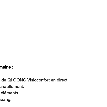
maine :
 de QI GONG Visioconfort en direct
échauffement.
éléments.
huang.