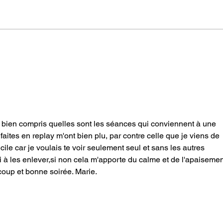
Programme des séances de
Prog
QI GONG du 17 au 21
QI G
novembre 2025
nov
e bien compris quelles sont les séances qui conviennent à une 
faites en replay m'ont bien plu, par contre celle que je viens de 
ficile car je voulais te voir seulement seul et sans les autres 
i à les enlever,si non cela m'apporte du calme et de l'apaisemen
coup et bonne soirée. Marie.