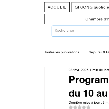
ACCUEIL
QI GONG quotidi
Chambre d'
Toutes les publications
Séjours QI 
28 févr. 2025
1 min de lec
Programmes pratique du jeudi 10h
Program
du 10 au
Dernière mise à jour :
8 m
Noté NaN étoiles su