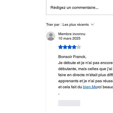
Informations et programme
Rédigez un commentaire...
des séances de QI GONG
du 2 au 6 février 2026
Trier par :
Les plus récents
Membre inconnu
10 mars 2025
Noté 4 étoiles sur 5.
Bonsoir Franck,
Je débute et je n'ai pas encor
débutante, mais celles que j'ai 
faire en directe m'était plus dif
apprenants et je n'ai pas réuss
et cela fait du 
bien.Me
rci beau
, 
J'aime