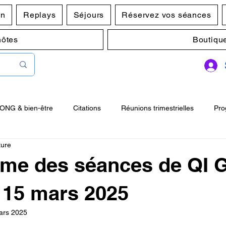
en
Replays
Séjours
Réservez vos séances
hôtes
Boutiqu
GONG & bien-être
Citations
Réunions trimestrielles
Pro
ture
00
Postures Zhan Zhuang
me des séances de QI
 15 mars 2025
ars 2025
r 5.