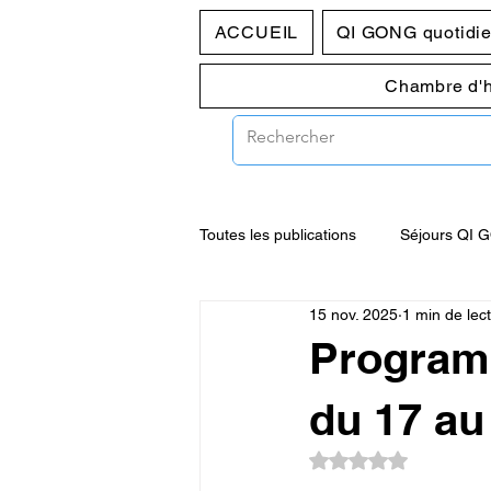
ACCUEIL
QI GONG quotidi
Chambre d'
Toutes les publications
Séjours QI 
15 nov. 2025
1 min de lec
Programmes pratique du jeudi 10h
Program
du 17 au
Noté NaN étoiles su