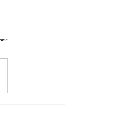
note
ramme des séances de
ONG du 27 octobre
 au 31 octobre 2025