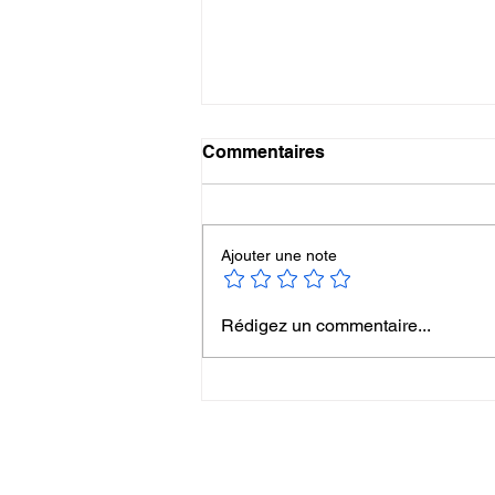
Commentaires
Ajouter une note
Informations et programme
Rédigez un commentaire...
des séances de QI GONG
du 2 au 6 février 2026