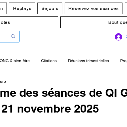
en
Replays
Séjours
Réservez vos séances
hôtes
Boutiqu
GONG & bien-être
Citations
Réunions trimestrielles
Pro
ture
00
Postures Zhan Zhuang
me des séances de QI
 21 novembre 2025
r 5.