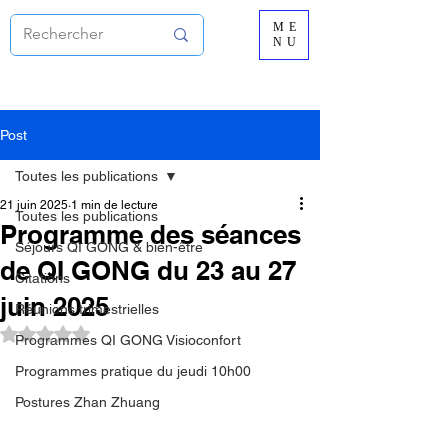
ME
NU
Post
Toutes les publications
21 juin 2025
1 min de lecture
Toutes les publications
Programme des séances
Séjours QI GONG & bien-être
de QI GONG du 23 au 27
Citations
juin 2025
Réunions trimestrielles
Noté NaN étoiles sur 5.
Programmes QI GONG Visioconfort
Programmes pratique du jeudi 10h00
Postures Zhan Zhuang