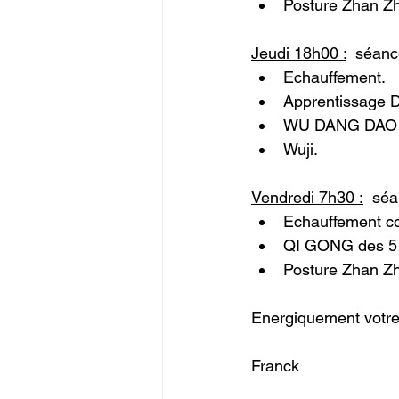
Posture Zhan Z
Jeudi 18h00 :
  séanc
Echauffement.
Apprentissage
WU DANG DAO 
Wuji.
Vendredi 7h30 :
  sé
Echauffement c
QI GONG des 5 
Posture Zhan Z
Energiquement votre
Franck