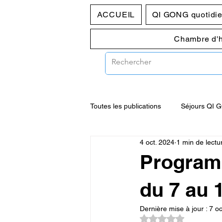
ACCUEIL
QI GONG quotidi
Chambre d'
Toutes les publications
Séjours QI 
4 oct. 2024
1 min de lectu
Programmes pratique du jeudi 10h
Program
du 7 au 
Dernière mise à jour :
7 oc
Noté NaN étoiles su