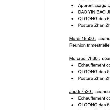
Apprentissage
DAO YIN BAO 
QI GONG des 6 
Posture Zhan Z
Mardi 18h00 :
  séan
Réunion trimestrielle
Mercredi 7h30 :
  séa
Echauffement c
QI GONG des 5 
Posture Zhan Z
Jeudi 7h30 :
  séance
Echauffement c
QI GONG des 5 