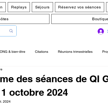
en
Replays
Séjours
Réservez vos séances
hôtes
Boutiqu
GONG & bien-être
Citations
Réunions trimestrielles
Pro
re
00
Postures Zhan Zhuang
me des séances de QI
11 octobre 2024
t. 2024
r 5.