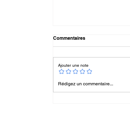
Commentaires
Ajouter une note
Informations et programme
Rédigez un commentaire...
des séances de QI GONG
du 2 au 6 février 2026