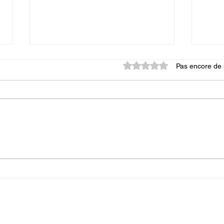
Noté 0 étoile sur 5.
Pas encore de 
Programme des séances de
Prog
QI GONG du 17 au 21
QI G
novembre 2025
nov