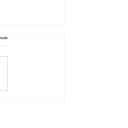
note
ramme des séances de
ONG du 3 au 9
embre 2025